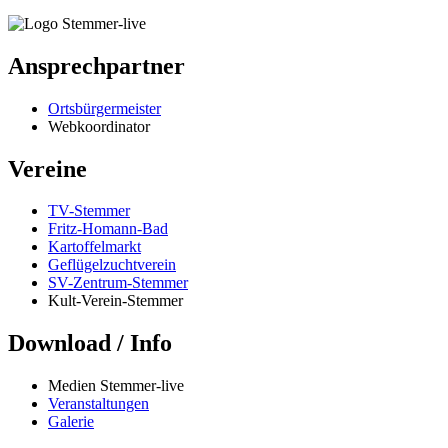
Ansprechpartner
Ortsbürgermeister
Webkoordinator
Vereine
TV-Stemmer
Fritz-Homann-Bad
Kartoffelmarkt
Geflügelzuchtverein
SV-Zentrum-Stemmer
Kult-Verein-Stemmer
Download / Info
Medien Stemmer-live
Veranstaltungen
Galerie