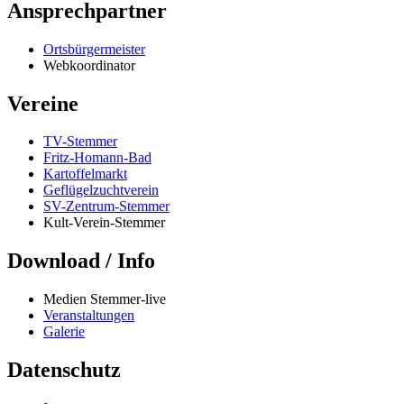
Ansprechpartner
Ortsbürgermeister
Webkoordinator
Vereine
TV-Stemmer
Fritz-Homann-Bad
Kartoffelmarkt
Geflügelzuchtverein
SV-Zentrum-Stemmer
Kult-Verein-Stemmer
Download / Info
Medien Stemmer-live
Veranstaltungen
Galerie
Datenschutz