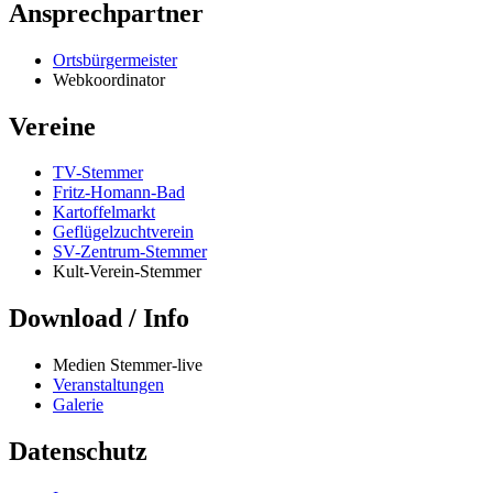
Ansprechpartner
Ortsbürgermeister
Webkoordinator
Vereine
TV-Stemmer
Fritz-Homann-Bad
Kartoffelmarkt
Geflügelzuchtverein
SV-Zentrum-Stemmer
Kult-Verein-Stemmer
Download / Info
Medien Stemmer-live
Veranstaltungen
Galerie
Datenschutz