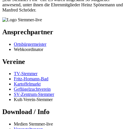
anwesend, unter ihnen die Ehrenmitglieder Heinz Spönemann und
Manfred Schröder.
Ansprechpartner
Ortsbürgermeister
Webkoordinator
Vereine
TV-Stemmer
Fritz-Homann-Bad
Kartoffelmarkt
Geflügelzuchtverein
SV-Zentrum-Stemmer
Kult-Verein-Stemmer
Download / Info
Medien Stemmer-live