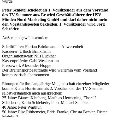
wurde.
Peter Schlötel scheidet als 1. Vorsitzender aus dem Vorstand
des TV Stemmer aus. Er wird Geschäftsführer der HSV
Minden Nord Marketing GmbH und darf daher nicht mehr
den Vorstandsposten bekleiden. 1. Vorsitzender wird Jörg
Schröder.
Außerdem gewählt wurden:
Schriftführer: Florian Brinkmann in Abwesenheit
Kassierer: Ullrich Brinkmann
Organisationswart: Nils Luckner
Kassenprüferin: Gabi Westermann
Pressewart: Alexander Hoppe
Der Breitensportbeauftragte wird weiterhin vom Vorstand
kommissarisch übernommen.
Ehrungen für ihre langjährige Mitgliedschaft einzelner Mitglieder
konnte Klaus Horstmann als 2. Vorsitzender des TV Stemmer
selbstverständlich auch aussprechen:
25 Jahre: Bianca Kleeberg, Matthias Hermening, Thoralf
Schieberle, Karin Schieberle, Peter-Michael Schlötel
40 Jahre: Peter Warthun
50 Jahre: Else Röthemeier, Edda Franke, Christa Becker, Dieter
Mohrhoff