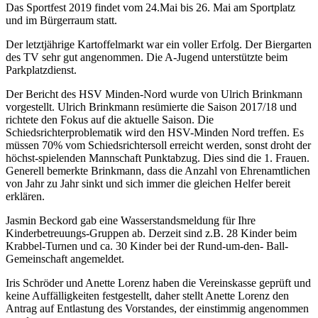
Das Sportfest 2019 findet vom 24.Mai bis 26. Mai am Sportplatz
und im Bürgerraum statt.
Der letztjährige Kartoffelmarkt war ein voller Erfolg. Der Biergarten
des TV sehr gut angenommen. Die A-Jugend unterstützte beim
Parkplatzdienst.
Der Bericht des HSV Minden-Nord wurde von Ulrich Brinkmann
vorgestellt. Ulrich Brinkmann resümierte die Saison 2017/18 und
richtete den Fokus auf die aktuelle Saison. Die
Schiedsrichterproblematik wird den HSV-Minden Nord treffen. Es
müssen 70% vom Schiedsrichtersoll erreicht werden, sonst droht der
höchst-spielenden Mannschaft Punktabzug. Dies sind die 1. Frauen.
Generell bemerkte Brinkmann, dass die Anzahl von Ehrenamtlichen
von Jahr zu Jahr sinkt und sich immer die gleichen Helfer bereit
erklären.
Jasmin Beckord gab eine Wasserstandsmeldung für Ihre
Kinderbetreuungs-Gruppen ab. Derzeit sind z.B. 28 Kinder beim
Krabbel-Turnen und ca. 30 Kinder bei der Rund-um-den- Ball-
Gemeinschaft angemeldet.
Iris Schröder und Anette Lorenz haben die Vereinskasse geprüft und
keine Auffälligkeiten festgestellt, daher stellt Anette Lorenz den
Antrag auf Entlastung des Vorstandes, der einstimmig angenommen