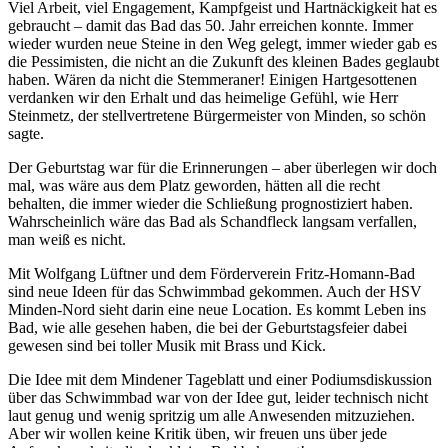
Viel Arbeit, viel Engagement, Kampfgeist und Hartnäckigkeit hat es
gebraucht – damit das Bad das 50. Jahr erreichen konnte. Immer
wieder wurden neue Steine in den Weg gelegt, immer wieder gab es
die Pessimisten, die nicht an die Zukunft des kleinen Bades geglaubt
haben. Wären da nicht die Stemmeraner! Einigen Hartgesottenen
verdanken wir den Erhalt und das heimelige Gefühl, wie Herr
Steinmetz, der stellvertretene Bürgermeister von Minden, so schön
sagte.
Der Geburtstag war für die Erinnerungen – aber überlegen wir doch
mal, was wäre aus dem Platz geworden, hätten all die recht
behalten, die immer wieder die Schließung prognostiziert haben.
Wahrscheinlich wäre das Bad als Schandfleck langsam verfallen,
man weiß es nicht.
Mit Wolfgang Lüftner und dem Förderverein Fritz-Homann-Bad
sind neue Ideen für das Schwimmbad gekommen. Auch der HSV
Minden-Nord sieht darin eine neue Location. Es kommt Leben ins
Bad, wie alle gesehen haben, die bei der Geburtstagsfeier dabei
gewesen sind bei toller Musik mit Brass und Kick.
Die Idee mit dem Mindener Tageblatt und einer Podiumsdiskussion
über das Schwimmbad war von der Idee gut, leider technisch nicht
laut genug und wenig spritzig um alle Anwesenden mitzuziehen.
Aber wir wollen keine Kritik üben, wir freuen uns über jede