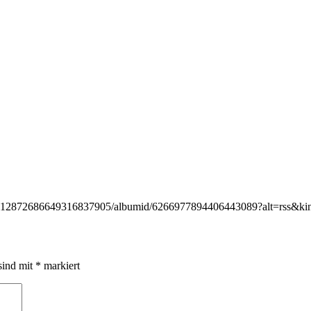
ser/112872686649316837905/albumid/6266977894406443089?alt=rss&ki
sind mit
*
markiert