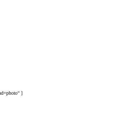
nd=photo“ ]