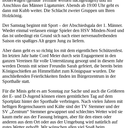
Bollerwagen (genaue Termine werden nachgetragen) und im
Anschluss das Männer Ligaturnier. Abends ab 19:00 Uhr geht es
dann mit Kubb weiter. Die Schlacht zweier Gruppen um Ihren
Holzkönig.
Der Samstag beginnt mit Sport – der Abschiedsgala der 1. Männer.
Wieder einmal verlassen einige Spieler den HSV Minden-Nord und
das ist unbedingt ein Grund sich nach einer nervenaufreibenden
Saison ein spaßiges Alt gegen Jung zu liefern.
Aber dann geht es so richtig los mit dem eigentlichen Schützenfest.
Im letzten Jahr hatte Cord Meier durch sein Engagement in den
ganzen Vereinen für volle Unterstüzung gesorgt und in diesem Jahr
werden Dennis mit seiner Freundin Sarah gefeiert, die bereits beim
Königsschießen an Himmelfahrt zum Königspaar wurden. Die
anschließenden Feierlichkeiten finden im Bürgerzentrum in der
Sporthalle statt.
Für die Minis geht es am Sonntag zur Sache und auch die Größeren
der E- und D-Jugend können einen gemütlichen Tag auf dem
Sportplatz hinter der Sporthalle verbringen. Nach vielen Jahren mit
heftigen Regenschauern und Kälte sind der TV Stemmer und der
SV „Zentrum“ Stemmer gewappnet und schlechtes Wetter wird sie
kaum mehr aus der Fassung bringen, aber für den einen oder
anderen aus dem Ort oder aus der Umgebung wird natürlich auf
gutes Wetter gehofft. Wir wünschen allen viel Spaß beim