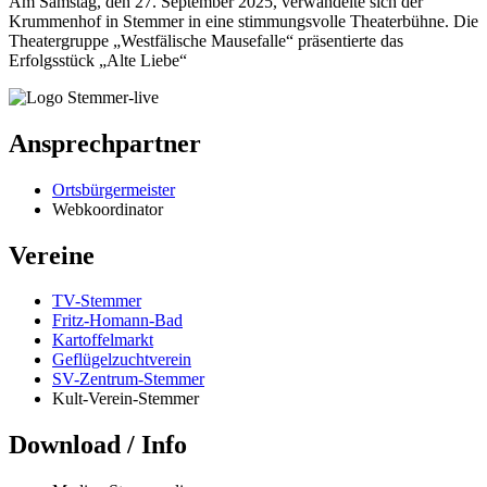
Am Samstag, den 27. September 2025, verwandelte sich der
Krummenhof in Stemmer in eine stimmungsvolle Theaterbühne. Die
Theatergruppe „Westfälische Mausefalle“ präsentierte das
Erfolgsstück „Alte Liebe“
Ansprechpartner
Ortsbürgermeister
Webkoordinator
Vereine
TV-Stemmer
Fritz-Homann-Bad
Kartoffelmarkt
Geflügelzuchtverein
SV-Zentrum-Stemmer
Kult-Verein-Stemmer
Download / Info