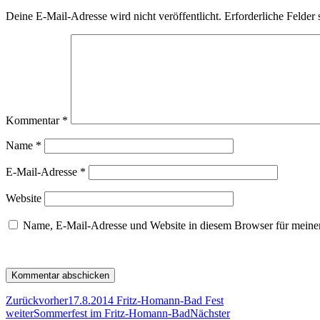
Deine E-Mail-Adresse wird nicht veröffentlicht.
Erforderliche Felder 
Kommentar
*
Name
*
E-Mail-Adresse
*
Website
Name, E-Mail-Adresse und Website in diesem Browser für meine
Zurück
vorher
17.8.2014 Fritz-Homann-Bad Fest
weiter
Sommerfest im Fritz-Homann-Bad
Nächster