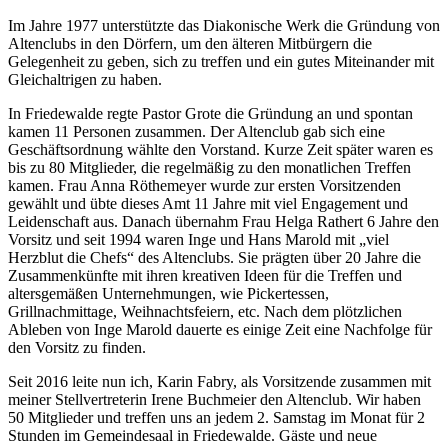
Im Jahre 1977 unterstützte das Diakonische Werk die Gründung von
Altenclubs in den Dörfern, um den älteren Mitbürgern die
Gelegenheit zu geben, sich zu treffen und ein gutes Miteinander mit
Gleichaltrigen zu haben.
In Friedewalde regte Pastor Grote die Gründung an und spontan
kamen 11 Personen zusammen. Der Altenclub gab sich eine
Geschäftsordnung wählte den Vorstand. Kurze Zeit später waren es
bis zu 80 Mitglieder, die regelmäßig zu den monatlichen Treffen
kamen. Frau Anna Röthemeyer wurde zur ersten Vorsitzenden
gewählt und übte dieses Amt 11 Jahre mit viel Engagement und
Leidenschaft aus. Danach übernahm Frau Helga Rathert 6 Jahre den
Vorsitz und seit 1994 waren Inge und Hans Marold mit „viel
Herzblut die Chefs“ des Altenclubs. Sie prägten über 20 Jahre die
Zusammenkünfte mit ihren kreativen Ideen für die Treffen und
altersgemäßen Unternehmungen, wie Pickertessen,
Grillnachmittage, Weihnachtsfeiern, etc. Nach dem plötzlichen
Ableben von Inge Marold dauerte es einige Zeit eine Nachfolge für
den Vorsitz zu finden.
Seit 2016 leite nun ich, Karin Fabry, als Vorsitzende zusammen mit
meiner Stellvertreterin Irene Buchmeier den Altenclub. Wir haben
50 Mitglieder und treffen uns an jedem 2. Samstag im Monat für 2
Stunden im Gemeindesaal in Friedewalde. Gäste und neue