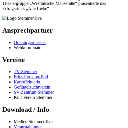
Theatergruppe „Westfälische Mausefalle“ präsentierte das
Erfolgsstück „Alte Liebe“
Ansprechpartner
Ortsbürgermeister
Webkoordinator
Vereine
TV-Stemmer
Fritz-Homann-Bad
Kartoffelmarkt
Geflügelzuchtverein
SV-Zentrum-Stemmer
Kult-Verein-Stemmer
Download / Info
Medien Stemmer-live
Veranstaltungen