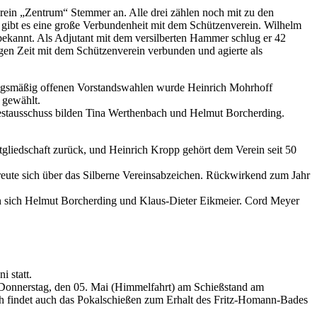
ein „Zentrum“ Stemmer an. Alle drei zählen noch mit zu den
 gibt es eine große Verbundenheit mit dem Schützenverein. Wilhelm
 bekannt. Als Adjutant mit dem versilberten Hammer schlug er 42
gen Zeit mit dem Schützenverein verbunden und agierte als
tzungsmäßig offenen Vorstandswahlen wurde Heinrich Mohrhoff
 gewählt.
Festausschuss bilden Tina Werthenbach und Helmut Borcherding.
itgliedschaft zurück, und Heinrich Kropp gehört dem Verein seit 50
ute sich über das Silberne Vereinsabzeichen. Rückwirkend zum Jahr
ten sich Helmut Borcherding und Klaus-Dieter Eikmeier. Cord Meyer
 statt.
am Donnerstag, den 05. Mai (Himmelfahrt) am Schießstand am
h findet auch das Pokalschießen zum Erhalt des Fritz-Homann-Bades