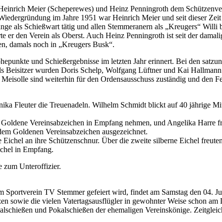
, Heinrich Meier (Scheperewes) und Heinz Penningroth dem Schützenver
iedergründung im Jahre 1951 war Heinrich Meier und seit dieser Zeit
ange als Schießwart tätig und allen Stemmeranern als „Kreugers“ Willi
 er den Verein als Oberst. Auch Heinz Penningroth ist seit der damali
ßen, damals noch in „Kreugers Busk“.
öhepunkte und Schießergebnisse im letzten Jahr erinnert. Bei den sa
Als Beisitzer wurden Doris Schelp, Wolfgang Lüftner und Kai Hallmann
v Meisolle sind weiterhin für den Ordensausschuss zuständig und den 
nika Fleuter die Treuenadeln. Wilhelm Schmidt blickt auf 40 jährige M
Goldene Vereinsabzeichen in Empfang nehmen, und Angelika Harre fre
 dem Goldenen Vereinsabzeichen ausgezeichnet.
 Eichel an ihre Schützenschnur. Über die zweite silberne Eichel freu
ichel in Empfang.
zum Unteroffizier.
 Sportverein TV Stemmer gefeiert wird, findet am Samstag den 04. Juni
hützen sowie die vielen Vatertagsausflügler in gewohnter Weise schon 
schießen und Pokalschießen der ehemaligen Vereinskönige. Zeitgleic