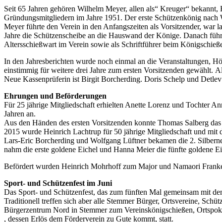
Seit 65 Jahren gehören Wilhelm Meyer, allen als“ Kreuger“ bekannt
Gründungsmitgliedern im Jahre 1951. Der erste Schützenkönig nach W
Meyer führte den Verein in den Anfangszeiten als Vorsitzender, war l
Jahre die Schützenscheibe an die Hauswand der Könige. Danach führte
Altersschießwart im Verein sowie als Schriftführer beim Königschie
In den Jahresberichten wurde noch einmal an die Veranstaltungen, H
einstimmig für weitere drei Jahre zum ersten Vorsitzenden gewählt. 
Neue Kassenprüferin ist Birgit Borcherding. Doris Schelp und Detle
Ehrungen und Beförderungen
Für 25 jährige Mitgliedschaft erhielten Anette Lorenz und Tochter An
Jahren an.
Aus den Händen des ersten Vorsitzenden konnte Thomas Salberg das 
2015 wurde Heinrich Lachtrup für 50 jährige Mitgliedschaft und mit
Lars-Eric Borcherding und Wolfgang Lüftner bekamen die 2. Silberne
nahm die erste goldene Eichel und Hanna Meier die fünfte goldene E
Befördert wurden Heinrich Mohrhoff zum Major und Namaori Franke 
Sport- und Schützenfest im Juni
Das Sport- und Schützenfest, das zum fünften Mal gemeinsam mit dem
Traditionell treffen sich aber alle Stemmer Bürger, Ortsvereine, Sc
Bürgerzentrum Nord in Stemmer zum Vereinskönigschießen, Ortspokal
, dessen Erlös dem Förderverein zu Gute kommt, statt.