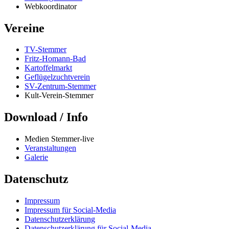
Webkoordinator
Vereine
TV-Stemmer
Fritz-Homann-Bad
Kartoffelmarkt
Geflügelzuchtverein
SV-Zentrum-Stemmer
Kult-Verein-Stemmer
Download / Info
Medien Stemmer-live
Veranstaltungen
Galerie
Datenschutz
Impressum
Impressum für Social-Media
Datenschutzerklärung
Datenschutzerklärung für Social-Media