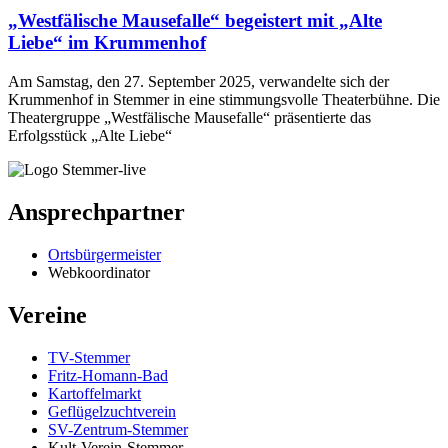
„Westfälische Mausefalle“ begeistert mit „Alte
Liebe“ im Krummenhof
Am Samstag, den 27. September 2025, verwandelte sich der
Krummenhof in Stemmer in eine stimmungsvolle Theaterbühne. Die
Theatergruppe „Westfälische Mausefalle“ präsentierte das
Erfolgsstück „Alte Liebe“
Ansprechpartner
Ortsbürgermeister
Webkoordinator
Vereine
TV-Stemmer
Fritz-Homann-Bad
Kartoffelmarkt
Geflügelzuchtverein
SV-Zentrum-Stemmer
Kult-Verein-Stemmer