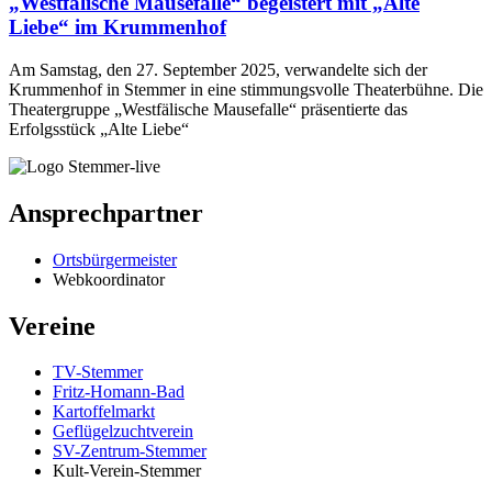
„Westfälische Mausefalle“ begeistert mit „Alte
Liebe“ im Krummenhof
Am Samstag, den 27. September 2025, verwandelte sich der
Krummenhof in Stemmer in eine stimmungsvolle Theaterbühne. Die
Theatergruppe „Westfälische Mausefalle“ präsentierte das
Erfolgsstück „Alte Liebe“
Ansprechpartner
Ortsbürgermeister
Webkoordinator
Vereine
TV-Stemmer
Fritz-Homann-Bad
Kartoffelmarkt
Geflügelzuchtverein
SV-Zentrum-Stemmer
Kult-Verein-Stemmer