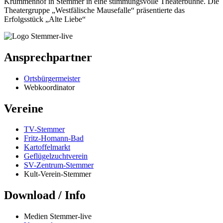
Krummenhof in Stemmer in eine stimmungsvolle Theaterbühne. Die
Theatergruppe „Westfälische Mausefalle“ präsentierte das
Erfolgsstück „Alte Liebe“
Ansprechpartner
Ortsbürgermeister
Webkoordinator
Vereine
TV-Stemmer
Fritz-Homann-Bad
Kartoffelmarkt
Geflügelzuchtverein
SV-Zentrum-Stemmer
Kult-Verein-Stemmer
Download / Info
Medien Stemmer-live