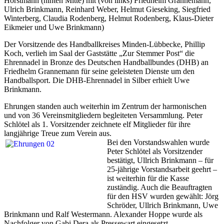
Horstmann (hinten Mitte) mit (von links) Friedhelm Grannemann,
Ulrich Brinkmann, Reinhard Weber, Helmut Gieseking, Siegfried
Winterberg, Claudia Rodenberg, Helmut Rodenberg, Klaus-Dieter
Eikmeier und Uwe Brinkmann)
Der Vorsitzende des Handballkreises Minden-Lübbecke, Phillip
Koch, verlieh im Saal der Gaststätte „Zur Stemmer Post“ die
Ehrennadel in Bronze des Deutschen Handballbundes (DHB) an
Friedhelm Grannemann für seine geleisteten Dienste um den
Handballsport. Die DHB-Ehrennadel in Silber erhielt Uwe
Brinkmann.
Ehrungen standen auch weiterhin im Zentrum der harmonischen
und von 36 Vereinsmitgliedern begleiteten Versammlung. Peter
Schlötel als 1. Vorsitzender zeichnete elf Mitglieder für ihre
langjährige Treue zum Verein aus.
Bei den Vorstandswahlen wurde
Peter Schlötel als Vorsitzender
bestätigt, Ullrich Brinkmann – für
25-jährige Vorstandsarbeit geehrt –
ist weiterhin für die Kasse
zuständig. Auch die Beauftragten
für den HSV wurden gewählt: Jörg
Schröder, Ullrich Brinkmann, Uwe
Brinkmann und Ralf Westermann. Alexander Hoppe wurde als
Nachfolger von Gabi Dera als Pressewart eingesetzt.