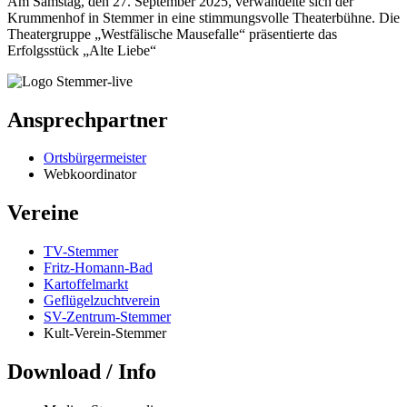
Am Samstag, den 27. September 2025, verwandelte sich der
Krummenhof in Stemmer in eine stimmungsvolle Theaterbühne. Die
Theatergruppe „Westfälische Mausefalle“ präsentierte das
Erfolgsstück „Alte Liebe“
Ansprechpartner
Ortsbürgermeister
Webkoordinator
Vereine
TV-Stemmer
Fritz-Homann-Bad
Kartoffelmarkt
Geflügelzuchtverein
SV-Zentrum-Stemmer
Kult-Verein-Stemmer
Download / Info