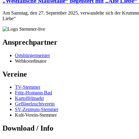
„Westfälische Mausefalle“ begeistert mit „Alte Lieb
Am Samstag, den 27. September 2025, verwandelte sich der Krummenh
Liebe“
Ansprechpartner
Ortsbürgermeister
Webkoordinator
Vereine
TV-Stemmer
Fritz-Homann-Bad
Kartoffelmarkt
Geflügelzuchtverein
SV-Zentrum-Stemmer
Kult-Verein-Stemmer
Download / Info