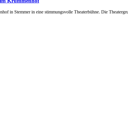
e“ im Krummenhof
of in Stemmer in eine stimmungsvolle Theaterbühne. Die Theatergrupp