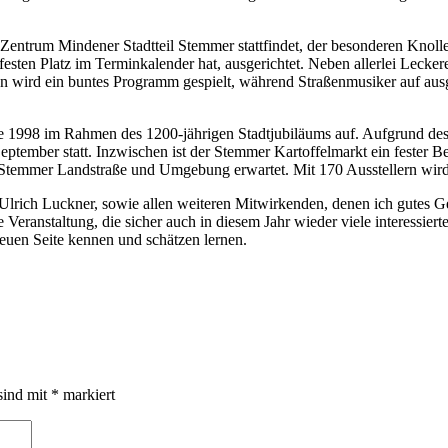
m Zentrum Mindener Stadtteil Stemmer stattfindet, der besonderen Knol
esten Platz im Terminkalender hat, ausgerichtet. Neben allerlei Lecker
wird ein buntes Programm gespielt, während Straßenmusiker auf ausge
re 1998 im Rahmen des 1200-jährigen Stadtjubiläums auf. Aufgrund des
September statt. Inzwischen ist der Stemmer Kartoffelmarkt ein fester 
Stemmer Landstraße und Umgebung erwartet. Mit 170 Ausstellern wird
lrich Luckner, sowie allen weiteren Mitwirkenden, denen ich gutes Gel
Veranstaltung, die sicher auch in diesem Jahr wieder viele interessier
euen Seite kennen und schätzen lernen.
sind mit
*
markiert