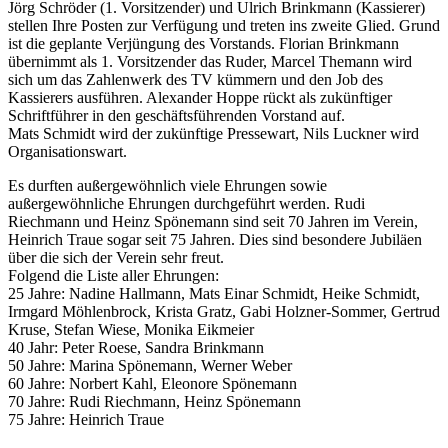
Jörg Schröder (1. Vorsitzender) und Ulrich Brinkmann (Kassierer)
stellen Ihre Posten zur Verfügung und treten ins zweite Glied. Grund
ist die geplante Verjüngung des Vorstands. Florian Brinkmann
übernimmt als 1. Vorsitzender das Ruder, Marcel Themann wird
sich um das Zahlenwerk des TV kümmern und den Job des
Kassierers ausführen. Alexander Hoppe rückt als zukünftiger
Schriftführer in den geschäftsführenden Vorstand auf.
Mats Schmidt wird der zukünftige Pressewart, Nils Luckner wird
Organisationswart.
Es durften außergewöhnlich viele Ehrungen sowie
außergewöhnliche Ehrungen durchgeführt werden. Rudi
Riechmann und Heinz Spönemann sind seit 70 Jahren im Verein,
Heinrich Traue sogar seit 75 Jahren. Dies sind besondere Jubiläen
über die sich der Verein sehr freut.
Folgend die Liste aller Ehrungen:
25 Jahre: Nadine Hallmann, Mats Einar Schmidt, Heike Schmidt,
Irmgard Möhlenbrock, Krista Gratz, Gabi Holzner-Sommer, Gertrud
Kruse, Stefan Wiese, Monika Eikmeier
40 Jahr: Peter Roese, Sandra Brinkmann
50 Jahre: Marina Spönemann, Werner Weber
60 Jahre: Norbert Kahl, Eleonore Spönemann
70 Jahre: Rudi Riechmann, Heinz Spönemann
75 Jahre: Heinrich Traue