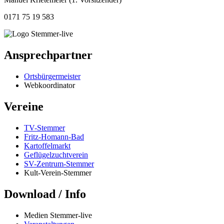
0171 75 19 583
Ansprechpartner
Ortsbürgermeister
Webkoordinator
Vereine
TV-Stemmer
Fritz-Homann-Bad
Kartoffelmarkt
Geflügelzuchtverein
SV-Zentrum-Stemmer
Kult-Verein-Stemmer
Download / Info
Medien Stemmer-live