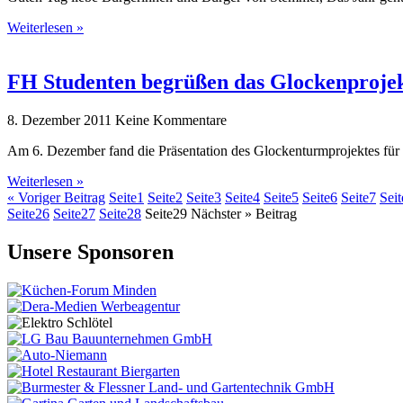
Weiterlesen »
FH Studenten begrüßen das Glockenproje
8. Dezember 2011
Keine Kommentare
Am 6. Dezember fand die Präsentation des Glockenturmprojektes für
Weiterlesen »
« Voriger Beitrag
Seite
1
Seite
2
Seite
3
Seite
4
Seite
5
Seite
6
Seite
7
Seit
Seite
26
Seite
27
Seite
28
Seite
29
Nächster » Beitrag
Unsere Sponsoren