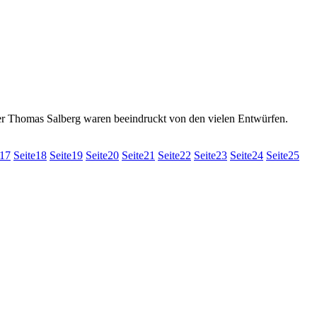
er Thomas Salberg waren beeindruckt von den vielen Entwürfen.
17
Seite
18
Seite
19
Seite
20
Seite
21
Seite
22
Seite
23
Seite
24
Seite
25