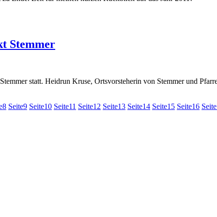
kt Stemmer
 Stemmer statt. Heidrun Kruse, Ortsvorsteherin von Stemmer und Pfarr
e
8
Seite
9
Seite
10
Seite
11
Seite
12
Seite
13
Seite
14
Seite
15
Seite
16
Seite